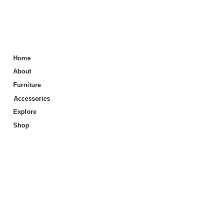
Home
About
Furniture
Accessories
Explore
Shop
Info
Price List
Care & Maintenance
Store Locator