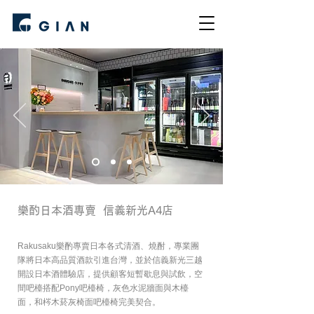
樂酌日本酒專賣 信義新光A4店
Rakusaku樂酌專賣日本各式清酒、燒酎，專業團
隊將日本高品質酒款引進台灣，並於信義新光三越
開設日本酒體驗店，提供顧客短暫歇息與試飲，空
間吧檯搭配Pony吧檯椅，灰色水泥牆面與木檯
面，和梣木菸灰椅面吧檯椅完美契合。